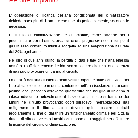
Perdite Impianto
L' operazione di ricarica dell'aria condizionata del climatizzatore
richiede poco piu' di 1 ora e viene ripetuta periodicamente, secondo le
necessità.
Il circuito di climatizzazione dell'automobile, come avviene per i
pneumatici o per i freni, subisce un'usura progressiva con il tempo: il
gas in esso contenuto infatti è soggetto ad una evaporazione naturale
del 20% ogni anno.
Nel giro di due anni quindi la perdita di gas è tale che l' aria emessa
non è più sufficientemente fredda, senza contare che una forte carenza
di gas può provocare un danno al circuito.
La qualità dell'aria all'interno della vettura dipende dalle condizioni del
filtro abitacolo: tutte le impurità contenute nell'aria (sostanze inquinanti,
polline, ecc.) passano attraverso questo filtro che nel giro di un anno si
intasa riducendo notevolmente il flusso d'aria. Inoltre si formano dei
funghi nel circuito provocando odori sgradevoli nell'abitacolo.Il gas
refrigerante e il filtro abitacolo devono quindi essere sostituiti
regolarmente al fine di garantire un funzionamento ottimale per tutta la
durata di vita del veicolo.I nostri centri sono equipaggiati per effettuare
la ricarica del circuito di climatizzazione.