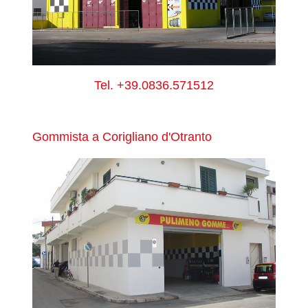
Tel.
+39.0836.571512
Gommista a Corigliano d'Otranto